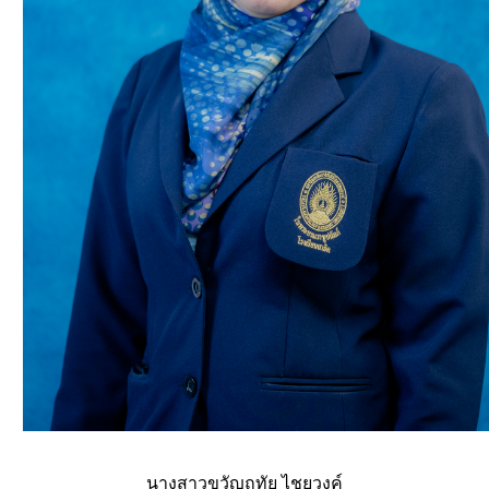
นางสาวขวัญฤทัย ไชยวงค์