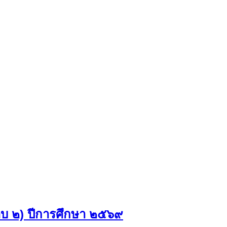
รอบ ๒) ปีการศึกษา ๒๕๖๙